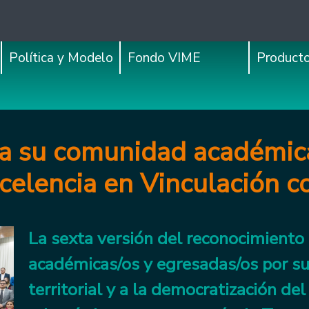
Política y Modelo
Fondo VIME
Product
a su comunidad académic
xcelencia en Vinculación 
La sexta versión del reconocimiento i
académicas/os y egresadas/os por su 
territorial y a la democratización d