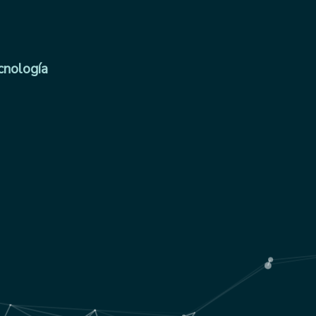
cnología
a