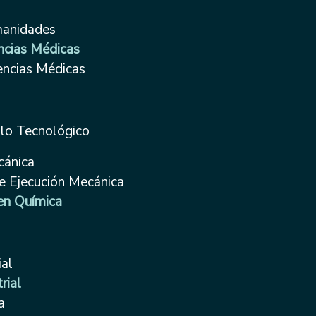
manidades
ncias Médicas
encias Médicas
llo Tecnológico
cánica
e Ejecución Mecánica
en Química
ial
rial
a