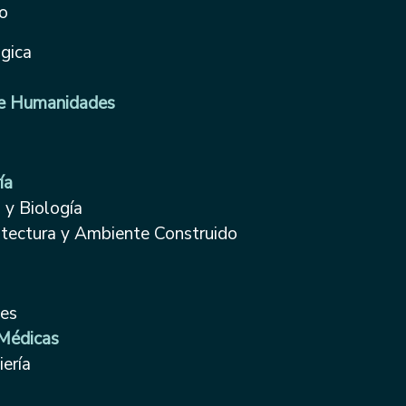
to
gica
de Humanidades
ía
 y Biología
itectura y Ambiente Construido
des
 Médicas
ería